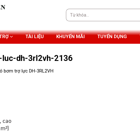
Tìm
kiếm:
 TRỢ
TÀI LIỆU
KHUYẾN MÃI
TUYỂN DỤNG
luc-dh-3rl2vh-2136
ó bơm trợ lực DH-3RL2VH