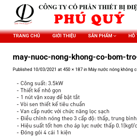
Skip
to
content
TRANG CHỦ
GIỚI THIỆU
SẢN PHẨM
HỖ
may-nuoc-nong-khong-co-bom-tro-
Published
10/03/2021
at
450 × 187
in
Máy nước nóng không c