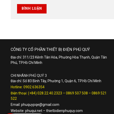
CÔNG TY CỔ PHẦN THIẾT BỊ ĐIỆN PHÚ QUÝ
Địa chỉ: 311/23 Kênh Tân Hóa, Phường Hòa Thạnh, Quận Tân
Phú, TP.Hồ Chí Minh
CHI NHÁNH PHÚ QUÝ 3
Địa chỉ: Số 83 Bình Tây, Phường 1, Quận 6, TP.Hồ Chí Minh
Hotline:
0902.636354
Điện thoại:
(+84) 028.22.40.2323
–
0869 507 508
–
0869 521
522
Email:
phuquypqe@gmail.com
Website:
phuqui.net
–
thietbidienphuquy.com