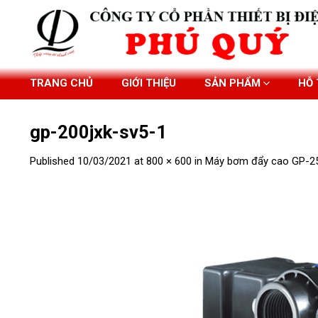
Skip
to
content
TRANG CHỦ
GIỚI THIỆU
SẢN PHẨM
HỖ
gp-200jxk-sv5-1
Published
10/03/2021
at
800 × 600
in
Máy bơm đẩy cao GP-2