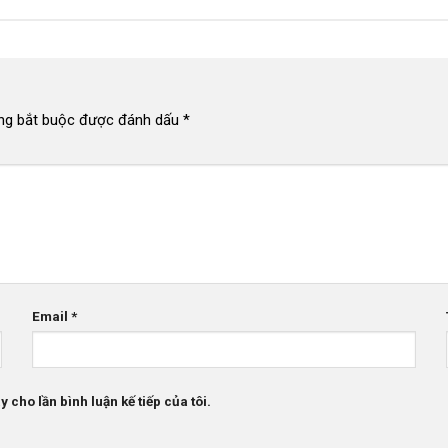
ng bắt buộc được đánh dấu
*
Email
*
 cho lần bình luận kế tiếp của tôi.