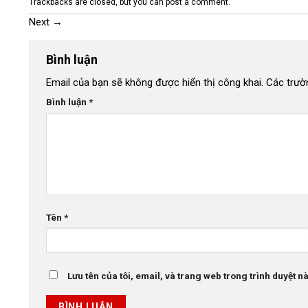
Trackbacks are closed, but you can
post a comment
.
Next
→
Bình luận
Email của bạn sẽ không được hiển thị công khai.
Các trườ
Bình luận
*
Tên
*
Lưu tên của tôi, email, và trang web trong trình duyệt này