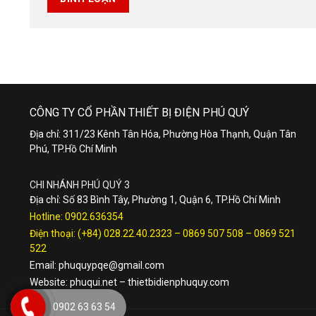
CÔNG TY CỔ PHẦN THIẾT BỊ ĐIỆN PHÚ QUÝ
Địa chỉ: 311/23 Kênh Tân Hóa, Phường Hòa Thạnh, Quận Tân
Phú, TP.Hồ Chí Minh
CHI NHÁNH PHÚ QUÝ 3
Địa chỉ: Số 83 Bình Tây, Phường 1, Quận 6, TP.Hồ Chí Minh
Hotline:
0902.636354
Điện thoại:
(+84) 028.22.40.2323
–
0869 507 508
–
0869 521
522
Email:
phuquypqe@gmail.com
Website:
phuqui.net
–
thietbidienphuquy.com
0902 63 63 54