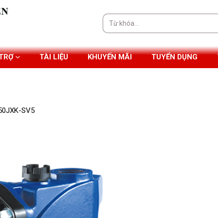
Tìm
kiếm:
 TRỢ
TÀI LIỆU
KHUYẾN MÃI
TUYỂN DỤNG
50JXK-SV5