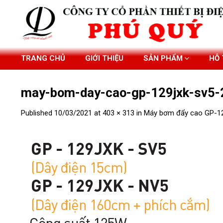
Skip
to
content
TRANG CHỦ
GIỚI THIỆU
SẢN PHẨM
HỖ
may-bom-day-cao-gp-129jxk-sv5-
Published
10/03/2021
at
403 × 313
in
Máy bơm đẩy cao GP-1