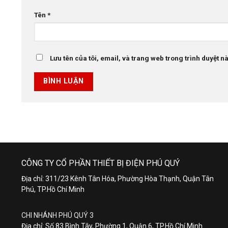
Tên
*
Lưu tên của tôi, email, và trang web trong trình duyệt này
CÔNG TY CỔ PHẦN THIẾT BỊ ĐIỆN PHÚ QUÝ
Địa chỉ: 311/23 Kênh Tân Hóa, Phường Hòa Thạnh, Quận Tân
Phú, TP.Hồ Chí Minh
CHI NHÁNH PHÚ QUÝ 3
Địa chỉ: Số 83 Bình Tây, Phường 1, Quận 6, TP.Hồ Chí Minh