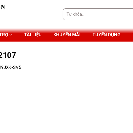
Tìm
kiếm:
 TRỢ
TÀI LIỆU
KHUYẾN MÃI
TUYỂN DỤNG
2107
29JXK-SV5