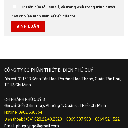
Lưu tên của tôi, email, và trang web trong trình duyệt
này cho lần bình luận kế tiếp của tôi.
CÔNG TY CỔ PHẦN THIẾT BỊ ĐIỆN PHÚ QUÝ
Địa chỉ: 311/23 Kênh Tân Hóa, Phường Hòa Thạnh, Quận Tân Phú,
TP.Hồ Chí Minh
CHI NHÁNH PHÚ QUÝ 3
Địa chỉ: Số 83 Bình Tây, Phường 1, Quận 6, TP.Hồ Chí Minh
Hotline:
0902.636354
Điện thoại:
(+84) 028.22.40.2323
–
0869 507 508
–
0869 521 522
Email:
phuquypqe@gmail.com