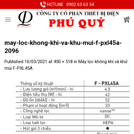
Skip
0902 63 63 54
HOTLINE
to
content
may-loc-khong-khi-va-khu-mui-f-pxl45a-
2096
Published
10/03/2021
at
450 × 518
in
Máy lọc không khí và khử
mùi F-PXL45A