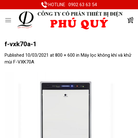
Skip
0902 63 63 54
HOTLINE
to
content
f-vxk70a-1
Published
10/03/2021
at
800 × 600
in
Máy lọc không khí và khử
mùi F-VXK70A