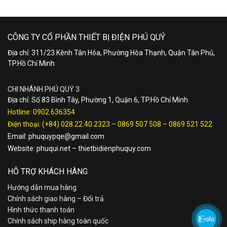
CÔNG TY CỔ PHẦN THIẾT BỊ ĐIỆN PHÚ QUÝ
Địa chỉ: 311/23 Kênh Tân Hóa, Phường Hòa Thạnh, Quận Tân Phú,
TP.Hồ Chí Minh
CHI NHÁNH PHÚ QUÝ 3
Địa chỉ: Số 83 Bình Tây, Phường 1, Quận 6, TP.Hồ Chí Minh
Hotline:
0902.636354
Điện thoại:
(+84) 028.22.40.2323
–
0869 507 508
–
0869 521 522
Email:
phuquypqe@gmail.com
Website:
phuqui.net
–
thietbidienphuquy.com
HỖ TRỢ KHÁCH HÀNG
Hướng dẫn mua hàng
Chính sách giao hàng – Đổi trả
Hình thức thanh toán
Chính sách ship hàng toàn quốc