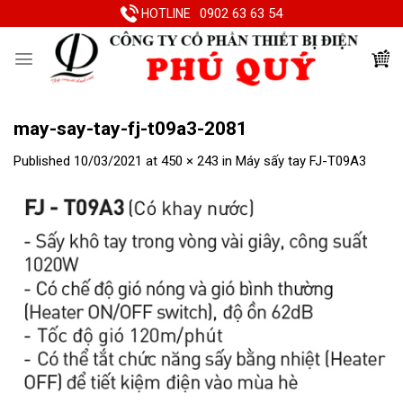
Skip
0902 63 63 54
HOTLINE
to
content
may-say-tay-fj-t09a3-2081
Published
10/03/2021
at
450 × 243
in
Máy sấy tay FJ-T09A3