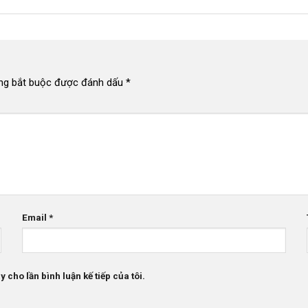
ng bắt buộc được đánh dấu
*
Email
*
 cho lần bình luận kế tiếp của tôi.