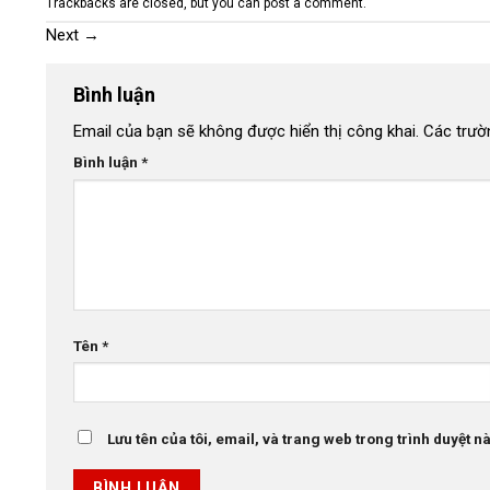
Trackbacks are closed, but you can
post a comment
.
Next
→
Bình luận
Email của bạn sẽ không được hiển thị công khai.
Các trườ
Bình luận
*
Tên
*
Lưu tên của tôi, email, và trang web trong trình duyệt này