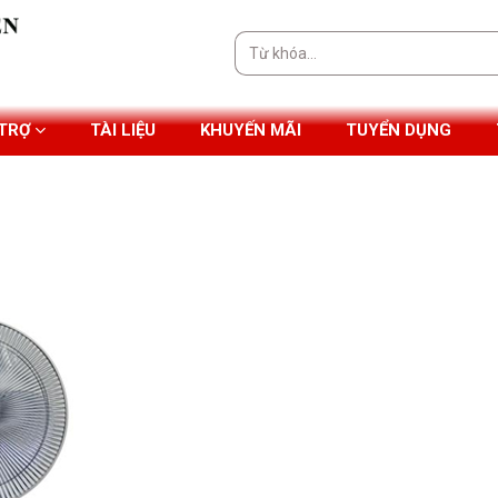
Tìm
kiếm:
 TRỢ
TÀI LIỆU
KHUYẾN MÃI
TUYỂN DỤNG