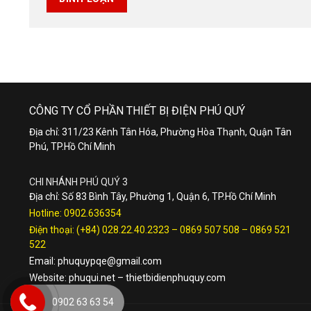
CÔNG TY CỔ PHẦN THIẾT BỊ ĐIỆN PHÚ QUÝ
Địa chỉ: 311/23 Kênh Tân Hóa, Phường Hòa Thạnh, Quận Tân
Phú, TP.Hồ Chí Minh
CHI NHÁNH PHÚ QUÝ 3
Địa chỉ: Số 83 Bình Tây, Phường 1, Quận 6, TP.Hồ Chí Minh
Hotline:
0902.636354
Điện thoại:
(+84) 028.22.40.2323
–
0869 507 508
–
0869 521
522
Email:
phuquypqe@gmail.com
Website:
phuqui.net
–
thietbidienphuquy.com
0902 63 63 54