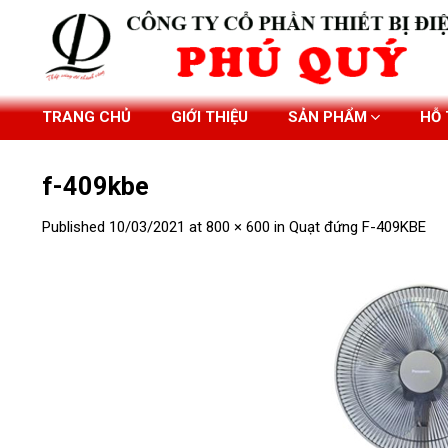
Skip
to
content
TRANG CHỦ
GIỚI THIỆU
SẢN PHẨM
HỖ
f-409kbe
Published
10/03/2021
at
800 × 600
in
Quạt đứng F-409KBE