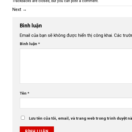
Trackbacks are closed, but you can
post a comment
.
Next
→
Bình luận
Email của bạn sẽ không được hiển thị công khai.
Các trườ
Bình luận
*
Tên
*
Lưu tên của tôi, email, và trang web trong trình duyệt này