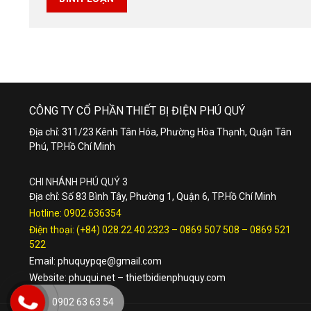
CÔNG TY CỔ PHẦN THIẾT BỊ ĐIỆN PHÚ QUÝ
Địa chỉ: 311/23 Kênh Tân Hóa, Phường Hòa Thạnh, Quận Tân
Phú, TP.Hồ Chí Minh
CHI NHÁNH PHÚ QUÝ 3
Địa chỉ: Số 83 Bình Tây, Phường 1, Quận 6, TP.Hồ Chí Minh
Hotline:
0902.636354
Điện thoại:
(+84) 028.22.40.2323
–
0869 507 508
–
0869 521
522
Email:
phuquypqe@gmail.com
Website:
phuqui.net
–
thietbidienphuquy.com
0902 63 63 54