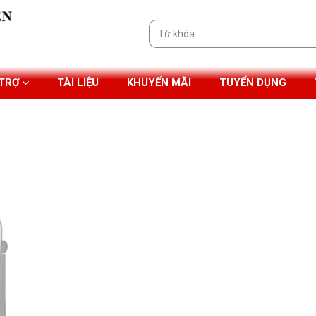
Tìm
kiếm:
 TRỢ
TÀI LIỆU
KHUYẾN MÃI
TUYỂN DỤNG