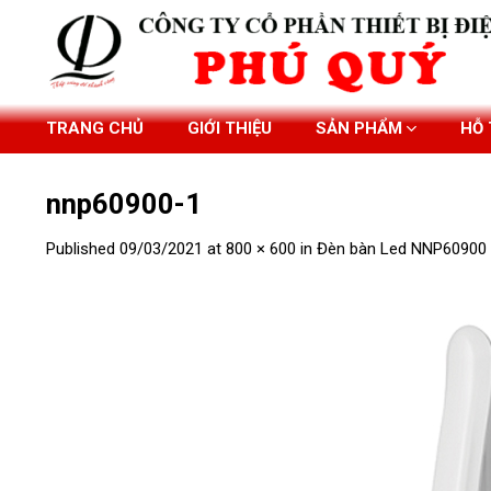
Skip
to
content
TRANG CHỦ
GIỚI THIỆU
SẢN PHẨM
HỖ
nnp60900-1
Published
09/03/2021
at
800 × 600
in
Đèn bàn Led NNP60900