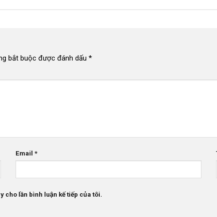
ng bắt buộc được đánh dấu
*
Email
*
 cho lần bình luận kế tiếp của tôi.