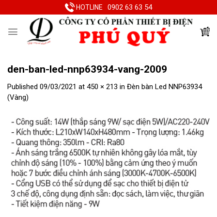
Skip
0902 63 63 54
HOTLINE
to
content
den-ban-led-nnp63934-vang-2009
Published
09/03/2021
at
450 × 213
in
Đèn bàn Led NNP63934
(Vàng)