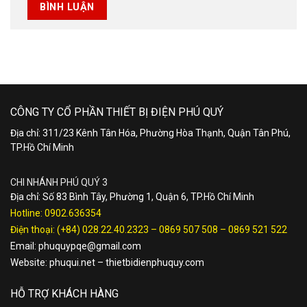
CÔNG TY CỔ PHẦN THIẾT BỊ ĐIỆN PHÚ QUÝ
Địa chỉ: 311/23 Kênh Tân Hóa, Phường Hòa Thạnh, Quận Tân Phú,
TP.Hồ Chí Minh
CHI NHÁNH PHÚ QUÝ 3
Địa chỉ: Số 83 Bình Tây, Phường 1, Quận 6, TP.Hồ Chí Minh
Hotline:
0902.636354
Điện thoại:
(+84) 028.22.40.2323
–
0869 507 508
–
0869 521 522
Email:
phuquypqe@gmail.com
Website:
phuqui.net
–
thietbidienphuquy.com
HỖ TRỢ KHÁCH HÀNG