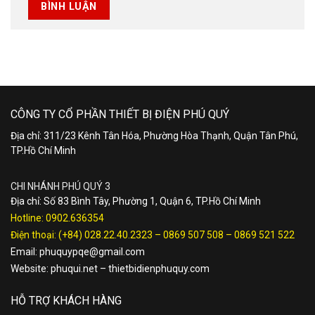
CÔNG TY CỔ PHẦN THIẾT BỊ ĐIỆN PHÚ QUÝ
Địa chỉ: 311/23 Kênh Tân Hóa, Phường Hòa Thạnh, Quận Tân Phú,
TP.Hồ Chí Minh
CHI NHÁNH PHÚ QUÝ 3
Địa chỉ: Số 83 Bình Tây, Phường 1, Quận 6, TP.Hồ Chí Minh
Hotline:
0902.636354
Điện thoại:
(+84) 028.22.40.2323
–
0869 507 508
–
0869 521 522
Email:
phuquypqe@gmail.com
Website:
phuqui.net
–
thietbidienphuquy.com
HỖ TRỢ KHÁCH HÀNG