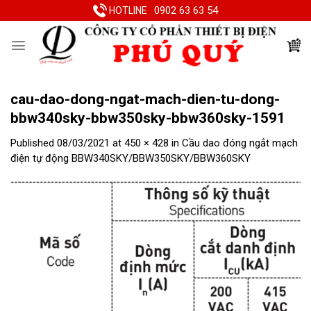
Skip
0902 63 63 54
HOTLINE
to
content
cau-dao-dong-ngat-mach-dien-tu-dong-
bbw340sky-bbw350sky-bbw360sky-1591
Published
08/03/2021
at
450 × 428
in
Cầu dao đóng ngắt mạch
điện tự động BBW340SKY/BBW350SKY/BBW360SKY