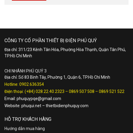
CÔNG TY CỔ PHẦN THIẾT BỊ ĐIỆN PHÚ QUÝ
Địa chỉ: 311/23 Kênh Tân Hóa, Phường Hòa Thạnh, Quận Tân Phú,
TP.Hồ Chí Minh
CHI NHÁNH PHÚ QUÝ 3
Địa chỉ: Số 83 Bình Tây, Phường 1, Quận 6, TP.Hồ Chí Minh
Hotline:
0902.636354
Điện thoại:
(+84) 028.22.40.2323
–
0869 507 508
–
0869 521 522
Email:
phuquypqe@gmail.com
Website:
phuqui.net
–
thietbidienphuquy.com
HỖ TRỢ KHÁCH HÀNG
Hướng dẫn mua hàng