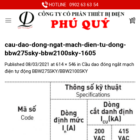
Skip
0902 63 63 54
HOTLINE
to
content
cau-dao-dong-ngat-mach-dien-tu-dong-
bbw275sky-bbw2100sky-1605
Published
08/03/2021
at
614 × 546
in
Cầu dao đóng ngắt mạch
điện tự động BBW275SKY/BBW2100SKY