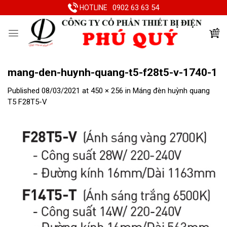
Skip
0902 63 63 54
HOTLINE
to
content
mang-den-huynh-quang-t5-f28t5-v-1740-1
Published
08/03/2021
at
450 × 256
in
Máng đèn huỳnh quang
T5 F28T5-V