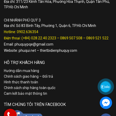
Địa chỉ: 311/23 Kênh Tân Hóa, Phường Hòa Thạnh, Quận Tân Phú,
TP.Hồ Chí Minh
CHI NHÁNH PHÚ QUÝ 3
Địa chỉ: Số 83 Bình Tây, Phường 1, Quận 6, TP.Hồ Chí Minh
Hotline:
0902.636354
Điện thoại:
(+84) 028.22.40.2323
–
0869 507 508
–
0869 521 522
Email:
phuquypqe@gmail.com
Website:
phuqui.net
–
thietbidienphuquy.com
HỖ TRỢ KHÁCH HÀNG
Hướng dẫn mua hàng
Chính sách giao hàng – Đổi trả
Hình thức thanh toán
Chính sách ship hàng toàn quốc
Cam kết bảo mật thông tin
TÌM CHÚNG TÔI TRÊN FACEBOOK