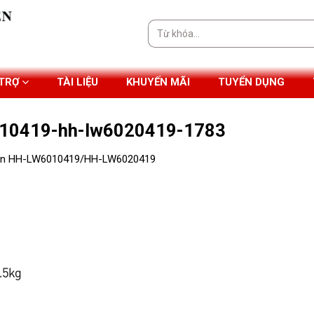
Tìm
kiếm:
 TRỢ
TÀI LIỆU
KHUYẾN MÃI
TUYỂN DỤNG
6010419-hh-lw6020419-1783
 gọn HH-LW6010419/HH-LW6020419