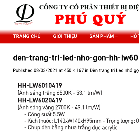
Skip
to
content
TRANG CHỦ
GIỚI THIỆU
SẢN PHẨM
HỖ
den-trang-tri-led-nho-gon-hh-lw
Published
08/03/2021
at
450 × 167
in
Đèn trang trí Led nhỏ