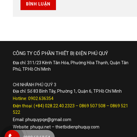
CÔNG TY CỔ PHẦN THIẾT BỊ ĐIỆN PHÚ QUÝ
Địa chỉ: 311/23 Kênh Tân Hóa, Phường Hòa Thạnh, Quận Tân
Phú, TP.Hồ Chí Minh
CHI NHÁNH PHÚ QUÝ 3
Địa chỉ: Số 83 Bình Tây, Phường 1, Quận 6, TP.Hồ Chí Minh
Hotline:
0902.636354
Điện thoại:
(+84) 028.22.40.2323
–
0869 507 508
–
0869 521
522
Email:
phuquypqe@gmail.com
Website:
phuqui.net
–
thietbidienphuquy.com