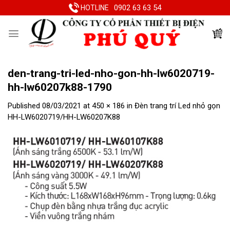
Skip
0902 63 63 54
HOTLINE
to
content
den-trang-tri-led-nho-gon-hh-lw6020719-
hh-lw60207k88-1790
Published
08/03/2021
at
450 × 186
in
Đèn trang trí Led nhỏ gọn
HH-LW6020719/HH-LW60207K88