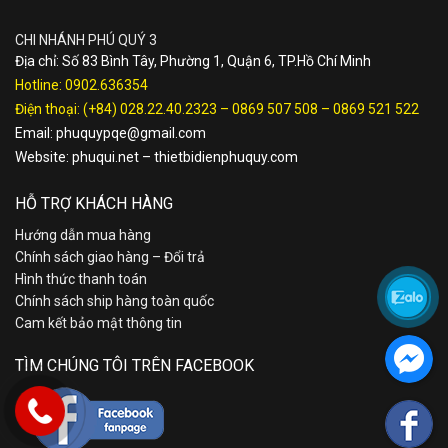
CHI NHÁNH PHÚ QUÝ 3
Địa chỉ: Số 83 Bình Tây, Phường 1, Quận 6, TP.Hồ Chí Minh
Hotline:
0902.636354
Điện thoại:
(+84) 028.22.40.2323
–
0869 507 508
–
0869 521 522
Email:
phuquypqe@gmail.com
Website:
phuqui.net
–
thietbidienphuquy.com
HỖ TRỢ KHÁCH HÀNG
Hướng dẫn mua hàng
Chính sách giao hàng – Đổi trả
Hình thức thanh toán
Chính sách ship hàng toàn quốc
Cam kết bảo mật thông tin
TÌM CHÚNG TÔI TRÊN FACEBOOK