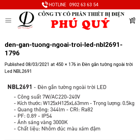
Skip
0902 63 63 54
HOTLINE
to
content
den-gan-tuong-ngoai-troi-led-nbl2691-
1796
Published
08/03/2021
at
450 × 176
in
Đèn gắn tường ngoài trời
Led NBL2691