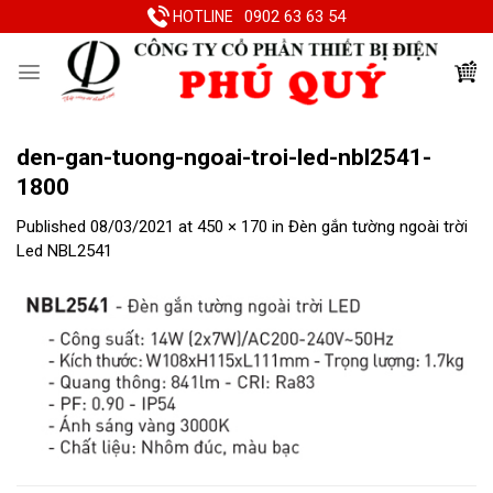
Skip
0902 63 63 54
HOTLINE
to
content
den-gan-tuong-ngoai-troi-led-nbl2541-
1800
Published
08/03/2021
at
450 × 170
in
Đèn gắn tường ngoài trời
Led NBL2541