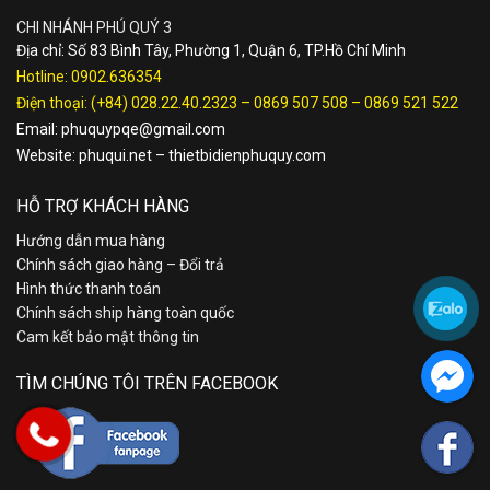
CHI NHÁNH PHÚ QUÝ 3
Địa chỉ: Số 83 Bình Tây, Phường 1, Quận 6, TP.Hồ Chí Minh
Hotline:
0902.636354
Điện thoại:
(+84) 028.22.40.2323
–
0869 507 508
–
0869 521 522
Email:
phuquypqe@gmail.com
Website:
phuqui.net
–
thietbidienphuquy.com
HỖ TRỢ KHÁCH HÀNG
Hướng dẫn mua hàng
Chính sách giao hàng – Đổi trả
Hình thức thanh toán
Chính sách ship hàng toàn quốc
Cam kết bảo mật thông tin
TÌM CHÚNG TÔI TRÊN FACEBOOK