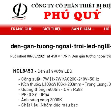
Skip
to
content
TRANG CHỦ
GIỚI THIỆU
SẢN PHẨM
HỖ
den-gan-tuong-ngoai-troi-led-ng
Published
08/03/2021
at
450 × 176
in
Đèn gắn tường ngoài tr