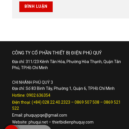
CÔNG TY CỔ PHẦN THIẾT BỊ ĐIỆN PHÚ QUÝ
Địa chỉ: 311/23 Kênh Tân Hóa, Phường Hòa Thạnh, Quận Tân
Phú, TP.Hồ Chí Minh
CHI NHÁNH PHÚ QUÝ 3
Địa chỉ: Số 83 Bình Tây, Phường 1, Quận 6, TP.Hồ Chí Minh
Hotline:
0902.636354
Điện thoại:
(+84) 028.22.40.2323
–
0869 507 508
–
0869 521
522
Email:
phuquypqe@gmail.com
Website:
phuqui.net
–
thietbidienphuquy.com