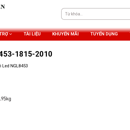
Tìm
kiếm:
 TRỢ
TÀI LIỆU
KHUYẾN MÃI
TUYỂN DỤNG
l8453-1815-2010
ời Led NGL8453