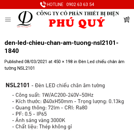
Skip
0902 63 63 54
HOTLINE
to
content
den-led-chieu-chan-am-tuong-nsl2101-
1840
Published
08/03/2021
at
450 × 198
in
Đèn Led chiếu chân âm
tường NSL2101