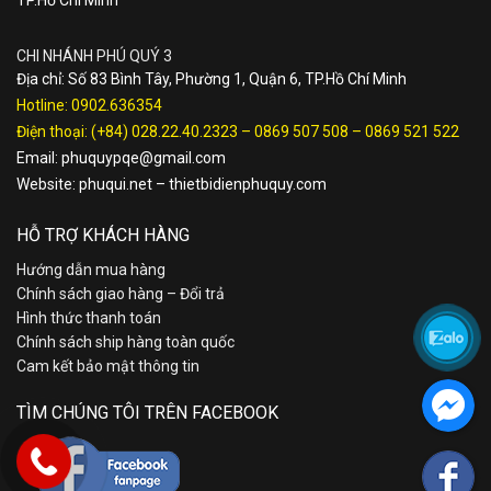
TP.Hồ Chí Minh
CHI NHÁNH PHÚ QUÝ 3
Địa chỉ: Số 83 Bình Tây, Phường 1, Quận 6, TP.Hồ Chí Minh
Hotline:
0902.636354
Điện thoại:
(+84) 028.22.40.2323
–
0869 507 508
–
0869 521 522
Email:
phuquypqe@gmail.com
Website:
phuqui.net
–
thietbidienphuquy.com
HỖ TRỢ KHÁCH HÀNG
Hướng dẫn mua hàng
Chính sách giao hàng – Đổi trả
Hình thức thanh toán
Chính sách ship hàng toàn quốc
Cam kết bảo mật thông tin
TÌM CHÚNG TÔI TRÊN FACEBOOK