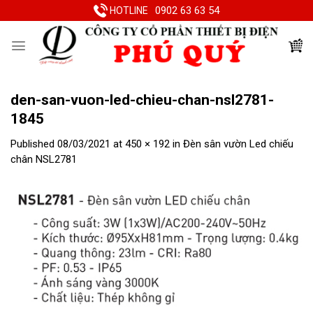
Skip
0902 63 63 54
HOTLINE
to
content
den-san-vuon-led-chieu-chan-nsl2781-
1845
Published
08/03/2021
at
450 × 192
in
Đèn sân vườn Led chiếu
chân NSL2781