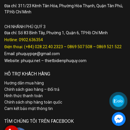
Địa chỉ: 311/23 Kênh Tân Hóa, Phường Hòa Thạnh, Quận Tân Phú,
TP.Hồ Chí Minh
CHI NHÁNH PHÚ QUÝ 3
Địa chỉ: Số 83 Bình Tây, Phường 1, Quận 6, TP.Hồ Chí Minh
Hotline:
0902.636354
Điện thoại:
(+84) 028.22.40.2323
–
0869 507 508
–
0869 521 522
Email:
phuquypqe@gmail.com
Website:
phuqui.net
–
thietbidienphuquy.com
HỖ TRỢ KHÁCH HÀNG
Hướng dẫn mua hàng
Chính sách giao hàng – Đổi trả
Hình thức thanh toán
Chính sách ship hàng toàn quốc
Cam kết bảo mật thông tin
TÌM CHÚNG TÔI TRÊN FACEBOOK