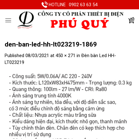
Skip
0902 63 63 54
HOTLINE
to
content
den-ban-led-hh-lt023219-1869
Published
08/03/2021
at
450 × 271
in
Đèn bàn Led HH-
LT023219