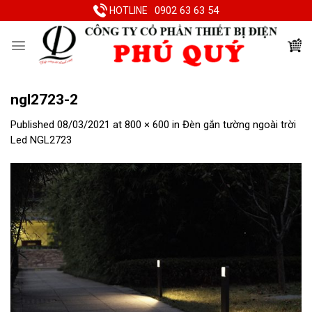
Skip
0902 63 63 54
HOTLINE
to
content
ngl2723-2
Published
08/03/2021
at
800 × 600
in
Đèn gắn tường ngoài trời
Led NGL2723