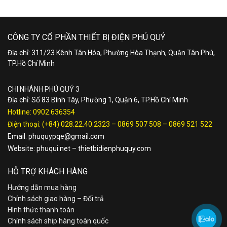
CÔNG TY CỔ PHẦN THIẾT BỊ ĐIỆN PHÚ QUÝ
Địa chỉ: 311/23 Kênh Tân Hóa, Phường Hòa Thạnh, Quận Tân Phú,
TP.Hồ Chí Minh
CHI NHÁNH PHÚ QUÝ 3
Địa chỉ: Số 83 Bình Tây, Phường 1, Quận 6, TP.Hồ Chí Minh
Hotline:
0902.636354
Điện thoại:
(+84) 028.22.40.2323
–
0869 507 508
–
0869 521 522
Email:
phuquypqe@gmail.com
Website:
phuqui.net
–
thietbidienphuquy.com
HỖ TRỢ KHÁCH HÀNG
Hướng dẫn mua hàng
Chính sách giao hàng – Đổi trả
Hình thức thanh toán
Chính sách ship hàng toàn quốc