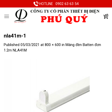
Skip
0902 63 63 54
HOTLINE
to
content
nla41m-1
Published
05/03/2021
at
800 × 600
in
Máng đèn Batten đơn
1.2m NLA41M