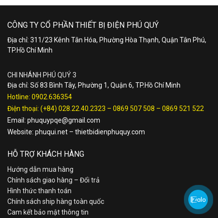
CÔNG TY CỔ PHẦN THIẾT BỊ ĐIỆN PHÚ QUÝ
Địa chỉ: 311/23 Kênh Tân Hóa, Phường Hòa Thạnh, Quận Tân Phú,
TP.Hồ Chí Minh
CHI NHÁNH PHÚ QUÝ 3
Địa chỉ: Số 83 Bình Tây, Phường 1, Quận 6, TP.Hồ Chí Minh
Hotline:
0902.636354
Điện thoại:
(+84) 028.22.40.2323
–
0869 507 508
–
0869 521 522
Email:
phuquypqe@gmail.com
Website:
phuqui.net
–
thietbidienphuquy.com
HỖ TRỢ KHÁCH HÀNG
Hướng dẫn mua hàng
Chính sách giao hàng – Đổi trả
Hình thức thanh toán
Chính sách ship hàng toàn quốc
Cam kết bảo mật thông tin