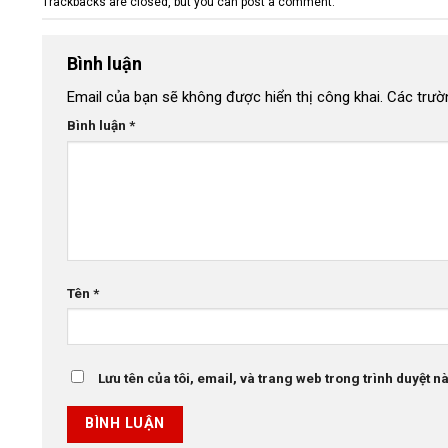
Trackbacks are closed, but you can
post a comment
.
Bình luận
Email của bạn sẽ không được hiển thị công khai.
Các trườ
Bình luận
*
Tên
*
Lưu tên của tôi, email, và trang web trong trình duyệt này