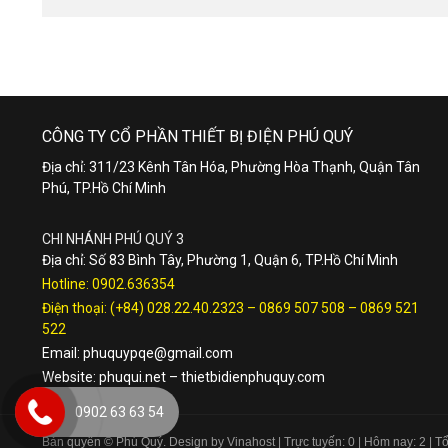
CÔNG TY CỔ PHẦN THIẾT BỊ ĐIỆN PHÚ QUÝ
Địa chỉ: 311/23 Kênh Tân Hóa, Phường Hòa Thạnh, Quận Tân
Phú, TP.Hồ Chí Minh
CHI NHÁNH PHÚ QUÝ 3
Địa chỉ: Số 83 Bình Tây, Phường 1, Quận 6, TP.Hồ Chí Minh
Hotline:
0902.636354
Điện thoại:
(+84) 028.22.40.2323
–
0869 507 508
–
0869 521
522
Email:
phuquypqe@gmail.com
Website:
phuqui.net
–
thietbidienphuquy.com
0902 63 63 54
Bản quyền © Phú Quý. Design by Vinahost
| Trực tuyến: 0 | Hôm nay: 2 | 