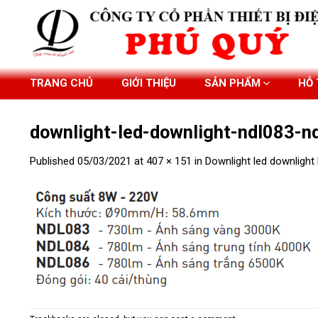
Skip
to
content
TRANG CHỦ
GIỚI THIỆU
SẢN PHẨM
HỖ
downlight-led-downlight-ndl083-
Published
05/03/2021
at
407 × 151
in
Downlight led downligh