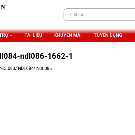
Tìm
kiếm:
 TRỢ
TÀI LIỆU
KHUYẾN MÃI
TUYỂN DỤNG
ndl084-ndl086-1662-1
t NDL083/ NDL084/ NDL086