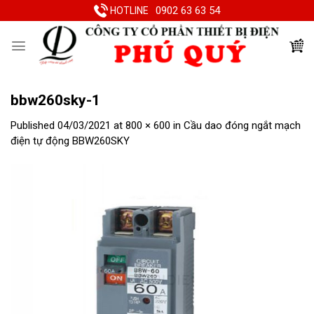
Skip
0902 63 63 54
HOTLINE
to
content
bbw260sky-1
Published
04/03/2021
at
800 × 600
in
Cầu dao đóng ngắt mạch
điện tự động BBW260SKY