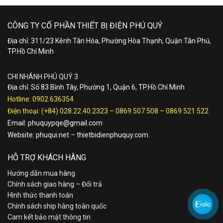
CÔNG TY CỔ PHẦN THIẾT BỊ ĐIỆN PHÚ QUÝ
Địa chỉ: 311/23 Kênh Tân Hóa, Phường Hòa Thạnh, Quận Tân Phú,
TP.Hồ Chí Minh
CHI NHÁNH PHÚ QUÝ 3
Địa chỉ: Số 83 Bình Tây, Phường 1, Quận 6, TP.Hồ Chí Minh
Hotline:
0902.636354
Điện thoại:
(+84) 028.22.40.2323
–
0869 507 508
–
0869 521 522
Email:
phuquypqe@gmail.com
Website:
phuqui.net
–
thietbidienphuquy.com
HỖ TRỢ KHÁCH HÀNG
Hướng dẫn mua hàng
Chính sách giao hàng – Đổi trả
Hình thức thanh toán
Chính sách ship hàng toàn quốc
Cam kết bảo mật thông tin