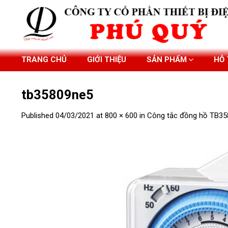
Skip
to
content
TRANG CHỦ
GIỚI THIỆU
SẢN PHẨM
HỖ
tb35809ne5
Published
04/03/2021
at
800 × 600
in
Công tắc đồng hồ TB3