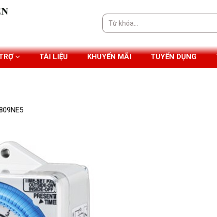
Tìm
kiếm:
 TRỢ
TÀI LIỆU
KHUYẾN MÃI
TUYỂN DỤNG
5809NE5