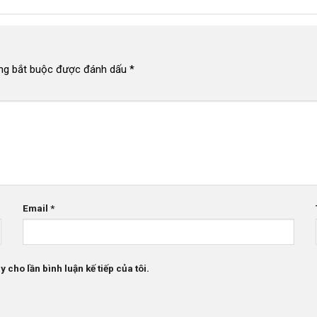
ng bắt buộc được đánh dấu
*
Email
*
 cho lần bình luận kế tiếp của tôi.