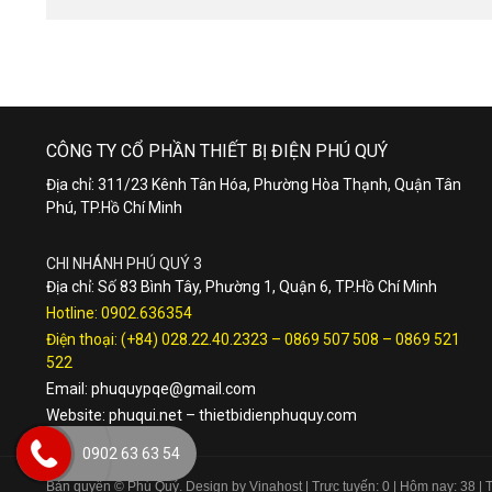
CÔNG TY CỔ PHẦN THIẾT BỊ ĐIỆN PHÚ QUÝ
Địa chỉ: 311/23 Kênh Tân Hóa, Phường Hòa Thạnh, Quận Tân
Phú, TP.Hồ Chí Minh
CHI NHÁNH PHÚ QUÝ 3
Địa chỉ: Số 83 Bình Tây, Phường 1, Quận 6, TP.Hồ Chí Minh
Hotline:
0902.636354
Điện thoại:
(+84) 028.22.40.2323
–
0869 507 508
–
0869 521
522
Email:
phuquypqe@gmail.com
Website:
phuqui.net
–
thietbidienphuquy.com
0902 63 63 54
Bản quyền © Phú Quý. Design by Vinahost
| Trực tuyến: 0 | Hôm nay: 38 |