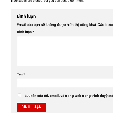
Trackbacks are closed, but you can
post a comment
.
Bình luận
Email của bạn sẽ không được hiển thị công khai.
Các trườ
Bình luận
*
Tên
*
Lưu tên của tôi, email, và trang web trong trình duyệt này