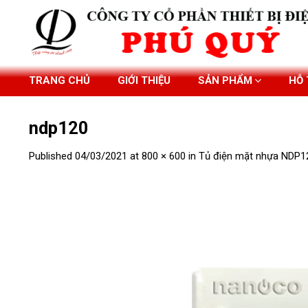
Skip
to
content
TRANG CHỦ
GIỚI THIỆU
SẢN PHẨM
HỖ
ndp120
Published
04/03/2021
at
800 × 600
in
Tủ điện mặt nhựa NDP1