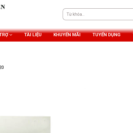
Tìm
kiếm:
 TRỢ
TÀI LIỆU
KHUYẾN MÃI
TUYỂN DỤNG
20