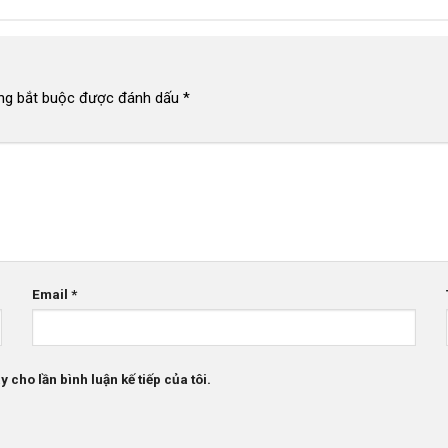
ng bắt buộc được đánh dấu
*
Email
*
 cho lần bình luận kế tiếp của tôi.