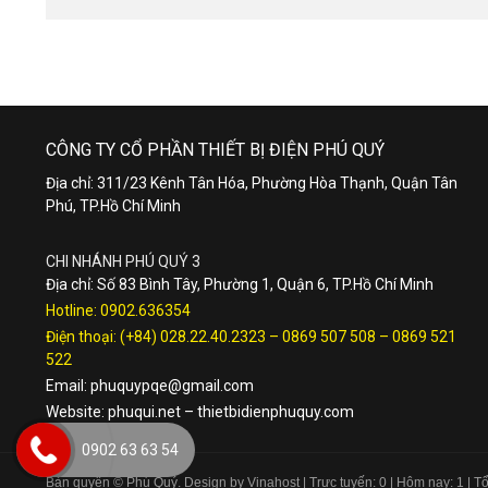
CÔNG TY CỔ PHẦN THIẾT BỊ ĐIỆN PHÚ QUÝ
Địa chỉ: 311/23 Kênh Tân Hóa, Phường Hòa Thạnh, Quận Tân
Phú, TP.Hồ Chí Minh
CHI NHÁNH PHÚ QUÝ 3
Địa chỉ: Số 83 Bình Tây, Phường 1, Quận 6, TP.Hồ Chí Minh
Hotline:
0902.636354
Điện thoại:
(+84) 028.22.40.2323
–
0869 507 508
–
0869 521
522
Email:
phuquypqe@gmail.com
Website:
phuqui.net
–
thietbidienphuquy.com
0902 63 63 54
Bản quyền © Phú Quý. Design by Vinahost
| Trực tuyến: 0 | Hôm nay: 1 | 