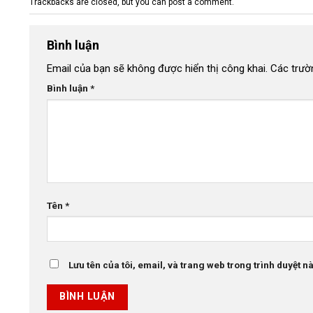
Trackbacks are closed, but you can
post a comment
.
Bình luận
Email của bạn sẽ không được hiển thị công khai.
Các trườ
Bình luận
*
Tên
*
Lưu tên của tôi, email, và trang web trong trình duyệt này