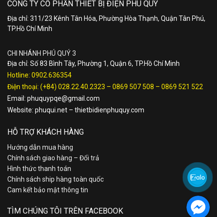
CÔNG TY CỔ PHẦN THIẾT BỊ ĐIỆN PHÚ QUÝ
Địa chỉ: 311/23 Kênh Tân Hóa, Phường Hòa Thạnh, Quận Tân Phú,
TP.Hồ Chí Minh
CHI NHÁNH PHÚ QUÝ 3
Địa chỉ: Số 83 Bình Tây, Phường 1, Quận 6, TP.Hồ Chí Minh
Hotline:
0902.636354
Điện thoại:
(+84) 028.22.40.2323
–
0869 507 508
–
0869 521 522
Email:
phuquypqe@gmail.com
Website:
phuqui.net
–
thietbidienphuquy.com
HỖ TRỢ KHÁCH HÀNG
Hướng dẫn mua hàng
Chính sách giao hàng – Đổi trả
Hình thức thanh toán
Chính sách ship hàng toàn quốc
Cam kết bảo mật thông tin
TÌM CHÚNG TÔI TRÊN FACEBOOK