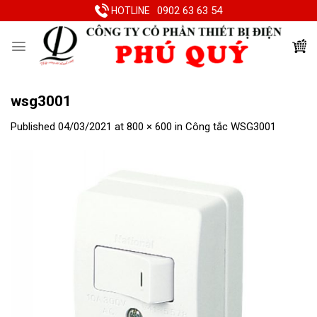
Skip
0902 63 63 54
HOTLINE
to
content
wsg3001
Published
04/03/2021
at
800 × 600
in
Công tắc WSG3001