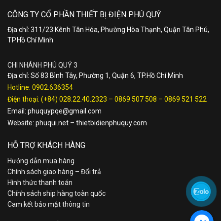
CÔNG TY CỔ PHẦN THIẾT BỊ ĐIỆN PHÚ QUÝ
Địa chỉ: 311/23 Kênh Tân Hóa, Phường Hòa Thạnh, Quận Tân Phú,
TP.Hồ Chí Minh
CHI NHÁNH PHÚ QUÝ 3
Địa chỉ: Số 83 Bình Tây, Phường 1, Quận 6, TP.Hồ Chí Minh
Hotline:
0902.636354
Điện thoại:
(+84) 028.22.40.2323
–
0869 507 508
–
0869 521 522
Email:
phuquypqe@gmail.com
Website:
phuqui.net
–
thietbidienphuquy.com
HỖ TRỢ KHÁCH HÀNG
Hướng dẫn mua hàng
Chính sách giao hàng – Đổi trả
Hình thức thanh toán
Chính sách ship hàng toàn quốc
Cam kết bảo mật thông tin