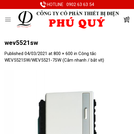
Skip
0902 63 63 54
HOTLINE
to
content
wev5521sw
Published
04/03/2021
at
800 × 600
in
Công tắc
WEV5521SW/WEV5521-7SW (Cắm nhanh / bắt vít)