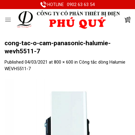
Skip
0902 63 63 54
HOTLINE
to
content
cong-tac-o-cam-panasonic-halumie-
wevh5511-7
Published
04/03/2021
at
800 × 600
in
Công tắc dòng Halumie
WEVH5511-7