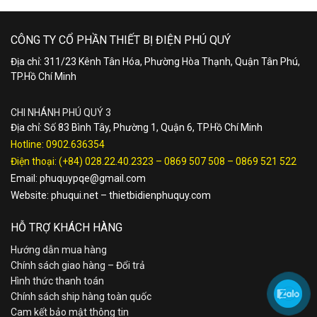
CÔNG TY CỔ PHẦN THIẾT BỊ ĐIỆN PHÚ QUÝ
Địa chỉ: 311/23 Kênh Tân Hóa, Phường Hòa Thạnh, Quận Tân Phú,
TP.Hồ Chí Minh
CHI NHÁNH PHÚ QUÝ 3
Địa chỉ: Số 83 Bình Tây, Phường 1, Quận 6, TP.Hồ Chí Minh
Hotline:
0902.636354
Điện thoại:
(+84) 028.22.40.2323
–
0869 507 508
–
0869 521 522
Email:
phuquypqe@gmail.com
Website:
phuqui.net
–
thietbidienphuquy.com
HỖ TRỢ KHÁCH HÀNG
Hướng dẫn mua hàng
Chính sách giao hàng – Đổi trả
Hình thức thanh toán
Chính sách ship hàng toàn quốc
Cam kết bảo mật thông tin