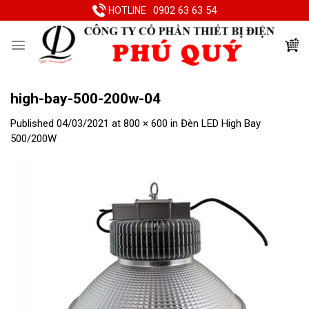
Skip
0902 63 63 54
HOTLINE
to
content
high-bay-500-200w-04
Published
04/03/2021
at
800 × 600
in
Đèn LED High Bay
500/200W