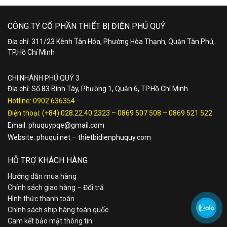
CÔNG TY CỔ PHẦN THIẾT BỊ ĐIỆN PHÚ QUÝ
Địa chỉ: 311/23 Kênh Tân Hóa, Phường Hòa Thạnh, Quận Tân Phú,
TP.Hồ Chí Minh
CHI NHÁNH PHÚ QUÝ 3
Địa chỉ: Số 83 Bình Tây, Phường 1, Quận 6, TP.Hồ Chí Minh
Hotline:
0902.636354
Điện thoại:
(+84) 028.22.40.2323
–
0869 507 508
–
0869 521 522
Email:
phuquypqe@gmail.com
Website:
phuqui.net
–
thietbidienphuquy.com
HỖ TRỢ KHÁCH HÀNG
Hướng dẫn mua hàng
Chính sách giao hàng – Đổi trả
Hình thức thanh toán
Chính sách ship hàng toàn quốc
Cam kết bảo mật thông tin