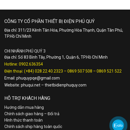
CÔNG TY CỔ PHẦN THIẾT BỊ ĐIỆN PHÚ QUÝ
Địa chỉ: 311/23 Kênh Tân Hóa, Phường Hòa Thạnh, Quận Tân Phú,
TP.Hồ Chí Minh
CHI NHÁNH PHÚ QUÝ 3
Địa chỉ: Số 83 Bình Tây, Phường 1, Quận 6, TP.Hồ Chí Minh
Hotline:
0902.636354
Điện thoại:
(+84) 028.22.40.2323
–
0869 507 508
–
0869 521 522
Email:
phuquypqe@gmail.com
Website:
phuqui.net
–
thietbidienphuquy.com
HỖ TRỢ KHÁCH HÀNG
Hướng dẫn mua hàng
Chính sách giao hàng – Đổi trả
Hình thức thanh toán
Chính sách ship hàng toàn quốc