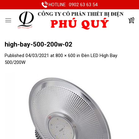
Skip
0902 63 63 54
HOTLINE
to
content
high-bay-500-200w-02
Published
04/03/2021
at
800 × 600
in
Đèn LED High Bay
500/200W