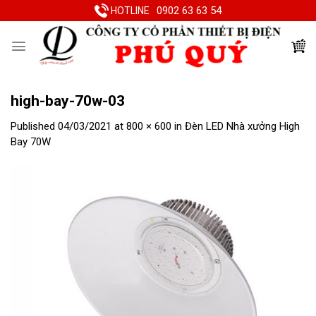
Skip
0902 63 63 54
HOTLINE
to
content
high-bay-70w-03
Published
04/03/2021
at
800 × 600
in
Đèn LED Nhà xưởng High
Bay 70W