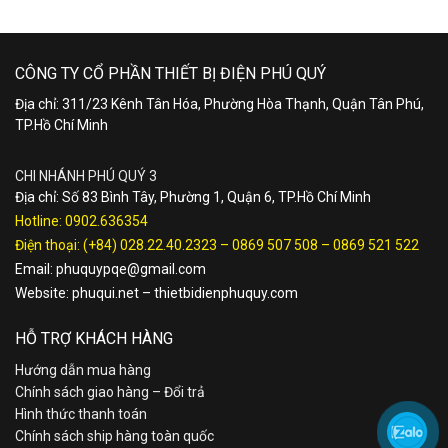
CÔNG TY CỔ PHẦN THIẾT BỊ ĐIỆN PHÚ QUÝ
Địa chỉ: 311/23 Kênh Tân Hóa, Phường Hòa Thạnh, Quận Tân Phú,
TP.Hồ Chí Minh
CHI NHÁNH PHÚ QUÝ 3
Địa chỉ: Số 83 Bình Tây, Phường 1, Quận 6, TP.Hồ Chí Minh
Hotline:
0902.636354
Điện thoại:
(+84) 028.22.40.2323
–
0869 507 508
–
0869 521 522
Email:
phuquypqe@gmail.com
Website:
phuqui.net
–
thietbidienphuquy.com
HỖ TRỢ KHÁCH HÀNG
Hướng dẫn mua hàng
Chính sách giao hàng – Đổi trả
Hình thức thanh toán
Chính sách ship hàng toàn quốc