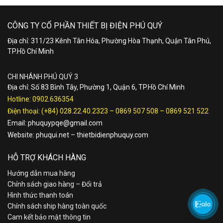
CÔNG TY CỔ PHẦN THIẾT BỊ ĐIỆN PHÚ QUÝ
Địa chỉ: 311/23 Kênh Tân Hóa, Phường Hòa Thạnh, Quận Tân Phú,
TP.Hồ Chí Minh
CHI NHÁNH PHÚ QUÝ 3
Địa chỉ: Số 83 Bình Tây, Phường 1, Quận 6, TP.Hồ Chí Minh
Hotline:
0902.636354
Điện thoại:
(+84) 028.22.40.2323
–
0869 507 508
–
0869 521 522
Email:
phuquypqe@gmail.com
Website:
phuqui.net
–
thietbidienphuquy.com
HỖ TRỢ KHÁCH HÀNG
Hướng dẫn mua hàng
Chính sách giao hàng – Đổi trả
Hình thức thanh toán
Chính sách ship hàng toàn quốc
Cam kết bảo mật thông tin