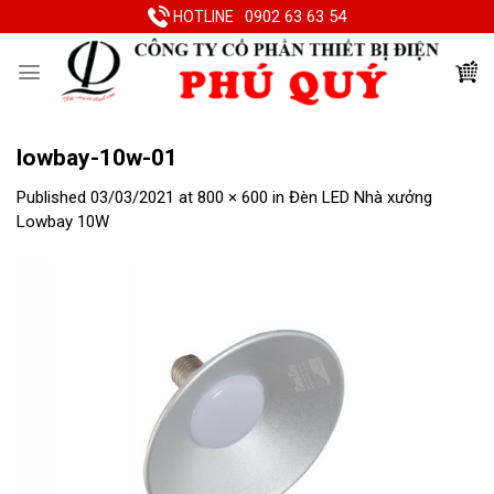
Skip
0902 63 63 54
HOTLINE
to
content
lowbay-10w-01
Published
03/03/2021
at
800 × 600
in
Đèn LED Nhà xưởng
Lowbay 10W