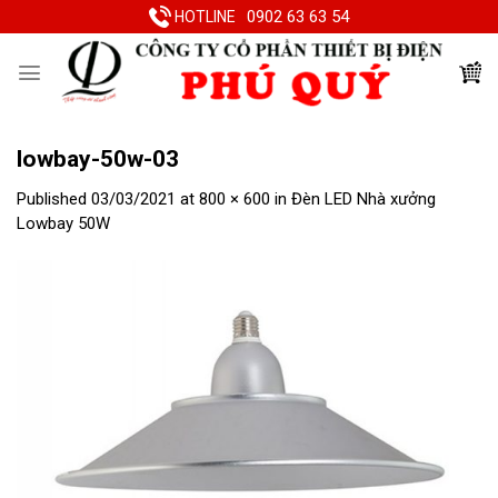
Skip
0902 63 63 54
HOTLINE
to
content
lowbay-50w-03
Published
03/03/2021
at
800 × 600
in
Đèn LED Nhà xưởng
Lowbay 50W