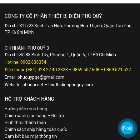
CÔNG TY CỔ PHẦN THIẾT BỊ ĐIỆN PHÚ QUÝ
Địa chỉ: 311/23 Kênh Tân Hóa, Phường Hòa Thạnh, Quận Tân Phú,
TP.Hồ Chí Minh
CHI NHÁNH PHÚ QUÝ 3
Địa chỉ: Số 83 Bình Tây, Phường 1, Quận 6, TP.Hồ Chí Minh
Hotline:
0902.636354
Điện thoại:
(+84) 028.22.40.2323
–
0869 507 508
–
0869 521 522
Email:
phuquypqe@gmail.com
Website:
phuqui.net
–
thietbidienphuquy.com
HỖ TRỢ KHÁCH HÀNG
Hướng dẫn mua hàng
Chính sách giao hàng – Đổi trả
Hình thức thanh toán
Chính sách ship hàng toàn quốc
Cam kết bảo mật thông tin