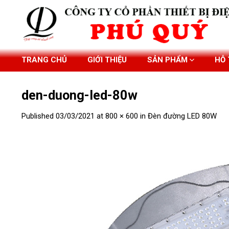
Skip
to
content
TRANG CHỦ
GIỚI THIỆU
SẢN PHẨM
HỖ
den-duong-led-80w
Published
03/03/2021
at
800 × 600
in
Đèn đường LED 80W