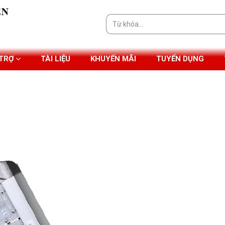
Tìm
kiếm:
 TRỢ
TÀI LIỆU
KHUYẾN MÃI
TUYỂN DỤNG