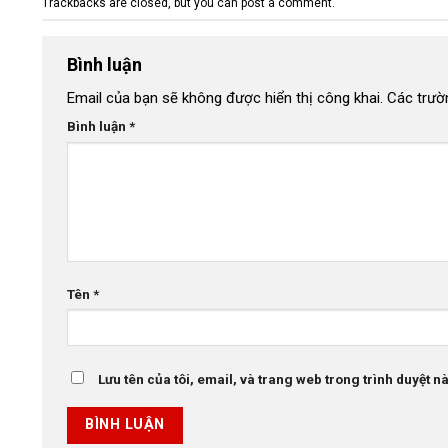
Trackbacks are closed, but you can
post a comment
.
Bình luận
Email của bạn sẽ không được hiển thị công khai.
Các trườ
Bình luận
*
Tên
*
Lưu tên của tôi, email, và trang web trong trình duyệt này