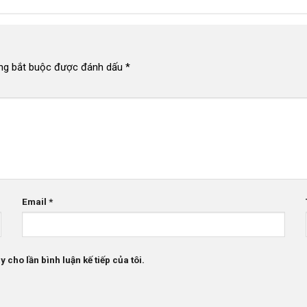
ng bắt buộc được đánh dấu
*
Email
*
 cho lần bình luận kế tiếp của tôi.