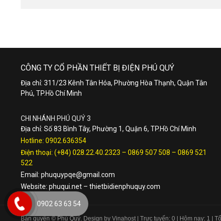
CÔNG TY CỔ PHẦN THIẾT BỊ ĐIỆN PHÚ QUÝ
Địa chỉ: 311/23 Kênh Tân Hóa, Phường Hòa Thạnh, Quận Tân
Phú, TP.Hồ Chí Minh
CHI NHÁNH PHÚ QUÝ 3
Địa chỉ: Số 83 Bình Tây, Phường 1, Quận 6, TP.Hồ Chí Minh
Hotline:
0902.636354
Điện thoại:
(+84) 028.22.40.2323
–
0869 507 508
–
0869 521
522
Email:
phuquypqe@gmail.com
Website:
phuqui.net
–
thietbidienphuquy.com
0902 63 63 54
Bản quyền © Phú Quý. Design by Vinahost
| Trực tuyến: 0 | Hôm nay: 1 | 