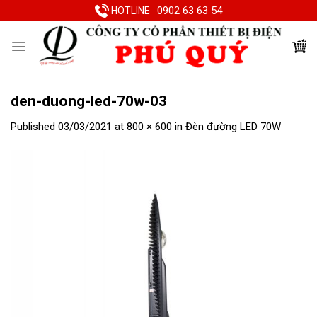
Skip
0902 63 63 54
HOTLINE
to
content
den-duong-led-70w-03
Published
03/03/2021
at
800 × 600
in
Đèn đường LED 70W