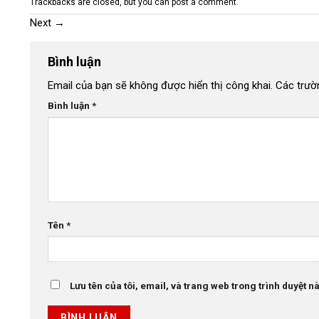
Trackbacks are closed, but you can
post a comment
.
Next
→
Bình luận
Email của bạn sẽ không được hiển thị công khai.
Các trườ
Bình luận
*
Tên
*
Lưu tên của tôi, email, và trang web trong trình duyệt này