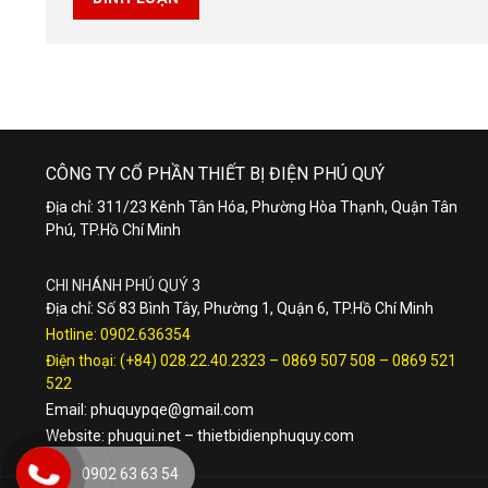
CÔNG TY CỔ PHẦN THIẾT BỊ ĐIỆN PHÚ QUÝ
Địa chỉ: 311/23 Kênh Tân Hóa, Phường Hòa Thạnh, Quận Tân
Phú, TP.Hồ Chí Minh
CHI NHÁNH PHÚ QUÝ 3
Địa chỉ: Số 83 Bình Tây, Phường 1, Quận 6, TP.Hồ Chí Minh
Hotline:
0902.636354
Điện thoại:
(+84) 028.22.40.2323
–
0869 507 508
–
0869 521
522
Email:
phuquypqe@gmail.com
Website:
phuqui.net
–
thietbidienphuquy.com
0902 63 63 54