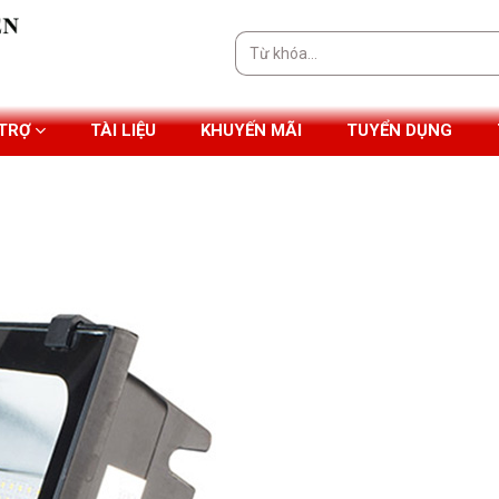
Tìm
kiếm:
 TRỢ
TÀI LIỆU
KHUYẾN MÃI
TUYỂN DỤNG