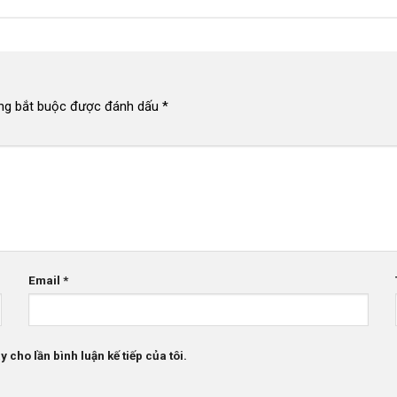
ng bắt buộc được đánh dấu
*
Email
*
 cho lần bình luận kế tiếp của tôi.