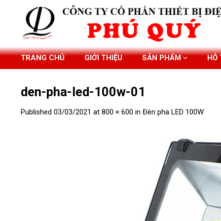
Skip
to
content
TRANG CHỦ
GIỚI THIỆU
SẢN PHẨM
HỖ
den-pha-led-100w-01
Published
03/03/2021
at
800 × 600
in
Đèn pha LED 100W