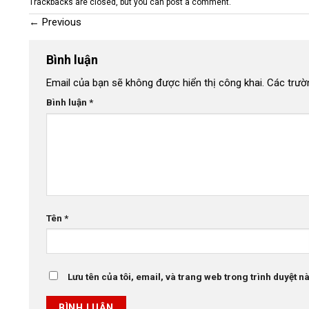
Trackbacks are closed, but you can
post a comment
.
←
Previous
Bình luận
Email của bạn sẽ không được hiển thị công khai.
Các trườ
Bình luận
*
Tên
*
Lưu tên của tôi, email, và trang web trong trình duyệt này