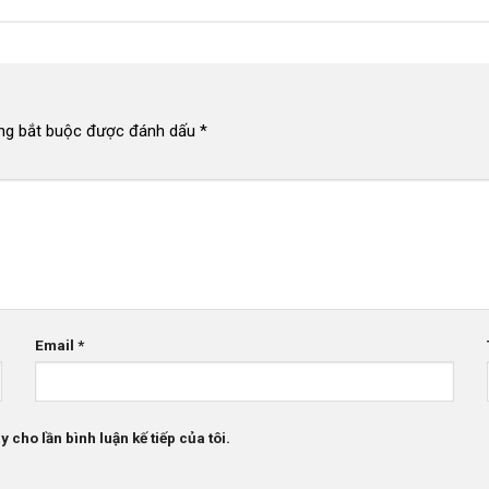
ng bắt buộc được đánh dấu
*
Email
*
 cho lần bình luận kế tiếp của tôi.