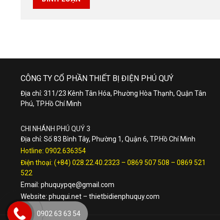
CÔNG TY CỔ PHẦN THIẾT BỊ ĐIỆN PHÚ QUÝ
Địa chỉ: 311/23 Kênh Tân Hóa, Phường Hòa Thạnh, Quận Tân
Phú, TP.Hồ Chí Minh
CHI NHÁNH PHÚ QUÝ 3
Địa chỉ: Số 83 Bình Tây, Phường 1, Quận 6, TP.Hồ Chí Minh
Hotline:
0902.636354
Điện thoại:
(+84) 028.22.40.2323
–
0869 507 508
–
0869 521
522
Email:
phuquypqe@gmail.com
Website:
phuqui.net
–
thietbidienphuquy.com
0902 63 63 54