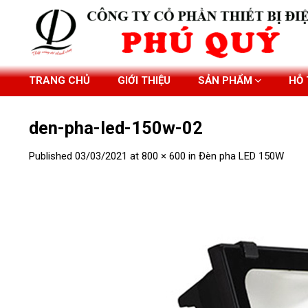
Skip
to
content
TRANG CHỦ
GIỚI THIỆU
SẢN PHẨM
HỖ
den-pha-led-150w-02
Published
03/03/2021
at
800 × 600
in
Đèn pha LED 150W