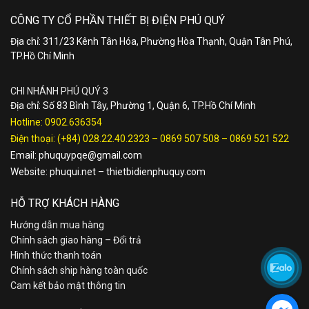
CÔNG TY CỔ PHẦN THIẾT BỊ ĐIỆN PHÚ QUÝ
Địa chỉ: 311/23 Kênh Tân Hóa, Phường Hòa Thạnh, Quận Tân Phú,
TP.Hồ Chí Minh
CHI NHÁNH PHÚ QUÝ 3
Địa chỉ: Số 83 Bình Tây, Phường 1, Quận 6, TP.Hồ Chí Minh
Hotline:
0902.636354
Điện thoại:
(+84) 028.22.40.2323
–
0869 507 508
–
0869 521 522
Email:
phuquypqe@gmail.com
Website:
phuqui.net
–
thietbidienphuquy.com
HỖ TRỢ KHÁCH HÀNG
Hướng dẫn mua hàng
Chính sách giao hàng – Đổi trả
Hình thức thanh toán
Chính sách ship hàng toàn quốc
Cam kết bảo mật thông tin