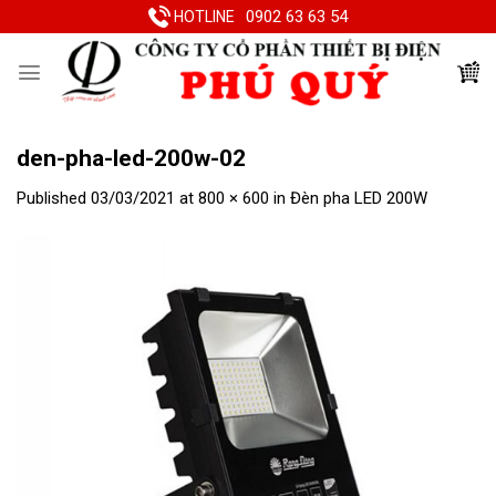
Skip
0902 63 63 54
HOTLINE
to
content
den-pha-led-200w-02
Published
03/03/2021
at
800 × 600
in
Đèn pha LED 200W