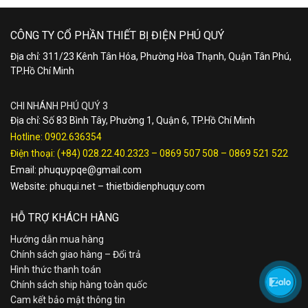
CÔNG TY CỔ PHẦN THIẾT BỊ ĐIỆN PHÚ QUÝ
Địa chỉ: 311/23 Kênh Tân Hóa, Phường Hòa Thạnh, Quận Tân Phú,
TP.Hồ Chí Minh
CHI NHÁNH PHÚ QUÝ 3
Địa chỉ: Số 83 Bình Tây, Phường 1, Quận 6, TP.Hồ Chí Minh
Hotline:
0902.636354
Điện thoại:
(+84) 028.22.40.2323
–
0869 507 508
–
0869 521 522
Email:
phuquypqe@gmail.com
Website:
phuqui.net
–
thietbidienphuquy.com
HỖ TRỢ KHÁCH HÀNG
Hướng dẫn mua hàng
Chính sách giao hàng – Đổi trả
Hình thức thanh toán
Chính sách ship hàng toàn quốc
Cam kết bảo mật thông tin