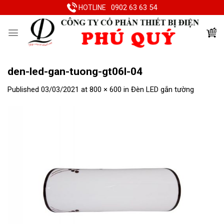
Skip
0902 63 63 54
HOTLINE
to
content
den-led-gan-tuong-gt06l-04
Published
03/03/2021
at
800 × 600
in
Đèn LED gắn tường