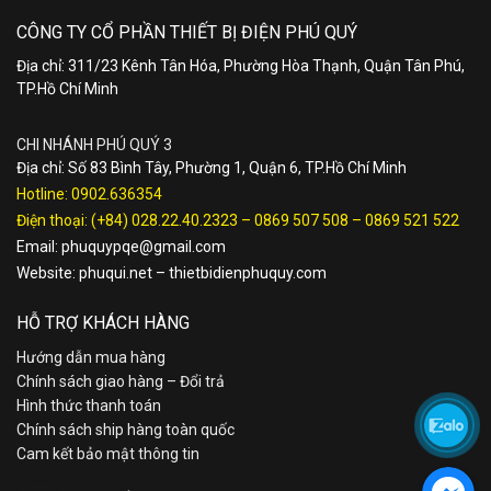
CÔNG TY CỔ PHẦN THIẾT BỊ ĐIỆN PHÚ QUÝ
Địa chỉ: 311/23 Kênh Tân Hóa, Phường Hòa Thạnh, Quận Tân Phú,
TP.Hồ Chí Minh
CHI NHÁNH PHÚ QUÝ 3
Địa chỉ: Số 83 Bình Tây, Phường 1, Quận 6, TP.Hồ Chí Minh
Hotline:
0902.636354
Điện thoại:
(+84) 028.22.40.2323
–
0869 507 508
–
0869 521 522
Email:
phuquypqe@gmail.com
Website:
phuqui.net
–
thietbidienphuquy.com
HỖ TRỢ KHÁCH HÀNG
Hướng dẫn mua hàng
Chính sách giao hàng – Đổi trả
Hình thức thanh toán
Chính sách ship hàng toàn quốc
Cam kết bảo mật thông tin