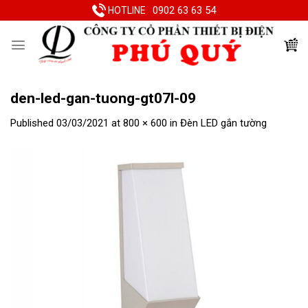
Skip
0902 63 63 54
HOTLINE
to
content
den-led-gan-tuong-gt07l-09
Published
03/03/2021
at
800 × 600
in
Đèn LED gắn tường