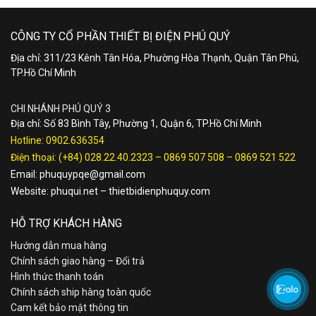
CÔNG TY CỔ PHẦN THIẾT BỊ ĐIỆN PHÚ QUÝ
Địa chỉ: 311/23 Kênh Tân Hóa, Phường Hòa Thạnh, Quận Tân Phú,
TP.Hồ Chí Minh
CHI NHÁNH PHÚ QUÝ 3
Địa chỉ: Số 83 Bình Tây, Phường 1, Quận 6, TP.Hồ Chí Minh
Hotline:
0902.636354
Điện thoại:
(+84) 028.22.40.2323
–
0869 507 508
–
0869 521 522
Email:
phuquypqe@gmail.com
Website:
phuqui.net
–
thietbidienphuquy.com
HỖ TRỢ KHÁCH HÀNG
Hướng dẫn mua hàng
Chính sách giao hàng – Đổi trả
Hình thức thanh toán
Chính sách ship hàng toàn quốc
Cam kết bảo mật thông tin