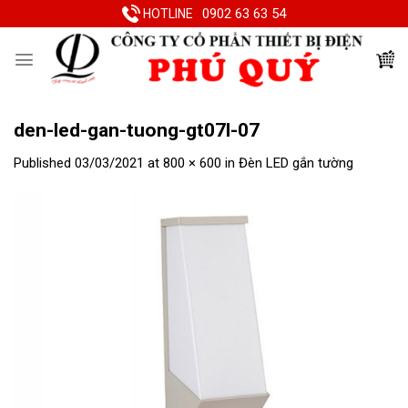
Skip
0902 63 63 54
HOTLINE
to
content
den-led-gan-tuong-gt07l-07
Published
03/03/2021
at
800 × 600
in
Đèn LED gắn tường