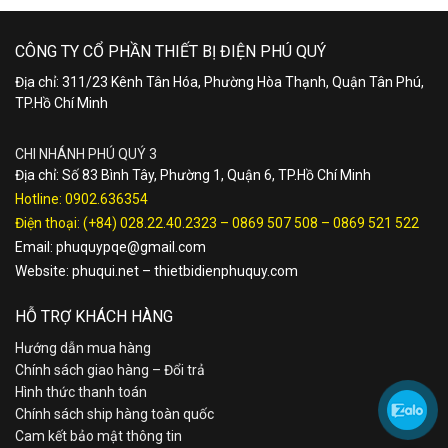
CÔNG TY CỔ PHẦN THIẾT BỊ ĐIỆN PHÚ QUÝ
Địa chỉ: 311/23 Kênh Tân Hóa, Phường Hòa Thạnh, Quận Tân Phú,
TP.Hồ Chí Minh
CHI NHÁNH PHÚ QUÝ 3
Địa chỉ: Số 83 Bình Tây, Phường 1, Quận 6, TP.Hồ Chí Minh
Hotline:
0902.636354
Điện thoại:
(+84) 028.22.40.2323
–
0869 507 508
–
0869 521 522
Email:
phuquypqe@gmail.com
Website:
phuqui.net
–
thietbidienphuquy.com
HỖ TRỢ KHÁCH HÀNG
Hướng dẫn mua hàng
Chính sách giao hàng – Đổi trả
Hình thức thanh toán
Chính sách ship hàng toàn quốc
Cam kết bảo mật thông tin