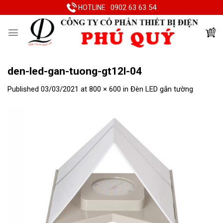
Skip
0902 63 63 54
HOTLINE
to
content
den-led-gan-tuong-gt12l-04
Published
03/03/2021
at
800 × 600
in
Đèn LED gắn tường