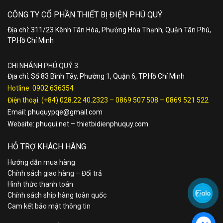
CÔNG TY CỔ PHẦN THIẾT BỊ ĐIỆN PHÚ QUÝ
Địa chỉ: 311/23 Kênh Tân Hóa, Phường Hòa Thạnh, Quận Tân Phú,
TP.Hồ Chí Minh
CHI NHÁNH PHÚ QUÝ 3
Địa chỉ: Số 83 Bình Tây, Phường 1, Quận 6, TP.Hồ Chí Minh
Hotline:
0902.636354
Điện thoại:
(+84) 028.22.40.2323
–
0869 507 508
–
0869 521 522
Email:
phuquypqe@gmail.com
Website:
phuqui.net
–
thietbidienphuquy.com
HỖ TRỢ KHÁCH HÀNG
Hướng dẫn mua hàng
Chính sách giao hàng – Đổi trả
Hình thức thanh toán
Chính sách ship hàng toàn quốc
Cam kết bảo mật thông tin