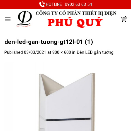
Skip
0902 63 63 54
HOTLINE
to
content
den-led-gan-tuong-gt12l-01 (1)
Published
03/03/2021
at
800 × 600
in
Đèn LED gắn tường