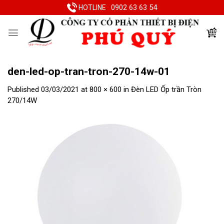
Skip
0902 63 63 54
HOTLINE
to
content
den-led-op-tran-tron-270-14w-01
Published
03/03/2021
at
800 × 600
in
Đèn LED Ốp trần Tròn
270/14W