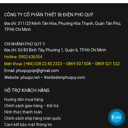
CÔNG TY CỔ PHẦN THIẾT BỊ ĐIỆN PHÚ QUÝ
Địa chỉ: 311/23 Kênh Tân Hóa, Phường Hòa Thạnh, Quận Tân Phú,
TP.Hồ Chí Minh
CHI NHÁNH PHÚ QUÝ 3
Địa chỉ: Số 83 Bình Tây, Phường 1, Quận 6, TP.Hồ Chí Minh
Hotline:
0902.636354
Điện thoại:
(+84) 028.22.40.2323
–
0869 507 508
–
0869 521 522
Email:
phuquypqe@gmail.com
Website:
phuqui.net
–
thietbidienphuquy.com
HỖ TRỢ KHÁCH HÀNG
Hướng dẫn mua hàng
Chính sách giao hàng – Đổi trả
Hình thức thanh toán
Chính sách ship hàng toàn quốc
Cam kết bảo mật thông tin