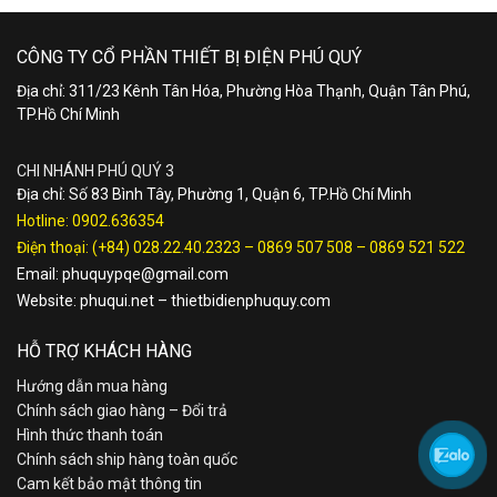
CÔNG TY CỔ PHẦN THIẾT BỊ ĐIỆN PHÚ QUÝ
Địa chỉ: 311/23 Kênh Tân Hóa, Phường Hòa Thạnh, Quận Tân Phú,
TP.Hồ Chí Minh
CHI NHÁNH PHÚ QUÝ 3
Địa chỉ: Số 83 Bình Tây, Phường 1, Quận 6, TP.Hồ Chí Minh
Hotline:
0902.636354
Điện thoại:
(+84) 028.22.40.2323
–
0869 507 508
–
0869 521 522
Email:
phuquypqe@gmail.com
Website:
phuqui.net
–
thietbidienphuquy.com
HỖ TRỢ KHÁCH HÀNG
Hướng dẫn mua hàng
Chính sách giao hàng – Đổi trả
Hình thức thanh toán
Chính sách ship hàng toàn quốc
Cam kết bảo mật thông tin