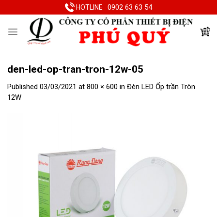
Skip
0902 63 63 54
HOTLINE
to
content
den-led-op-tran-tron-12w-05
Published
03/03/2021
at
800 × 600
in
Đèn LED Ốp trần Tròn
12W