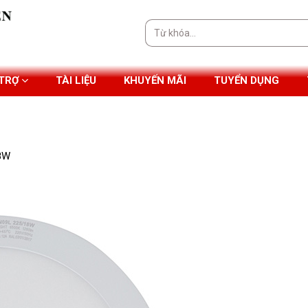
Tìm
kiếm:
 TRỢ
TÀI LIỆU
KHUYẾN MÃI
TUYỂN DỤNG
18W