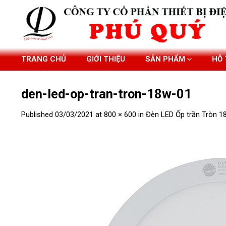
Skip
to
content
TRANG CHỦ
GIỚI THIỆU
SẢN PHẨM
HỖ
den-led-op-tran-tron-18w-01
Published
03/03/2021
at
800 × 600
in
Đèn LED Ốp trần Tròn 