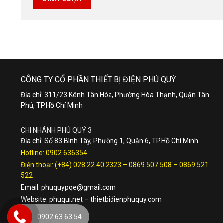
CÔNG TY CỔ PHẦN THIẾT BỊ ĐIỆN PHÚ QUÝ
Địa chỉ: 311/23 Kênh Tân Hóa, Phường Hòa Thạnh, Quận Tân
Phú, TP.Hồ Chí Minh
CHI NHÁNH PHÚ QUÝ 3
Địa chỉ: Số 83 Bình Tây, Phường 1, Quận 6, TP.Hồ Chí Minh
Hotline:
0902.636354
Điện thoại:
(+84) 028.22.40.2323
–
0869 507 508
–
0869 521
522
Email:
phuquypqe@gmail.com
Website:
phuqui.net
–
thietbidienphuquy.com
0902 63 63 54