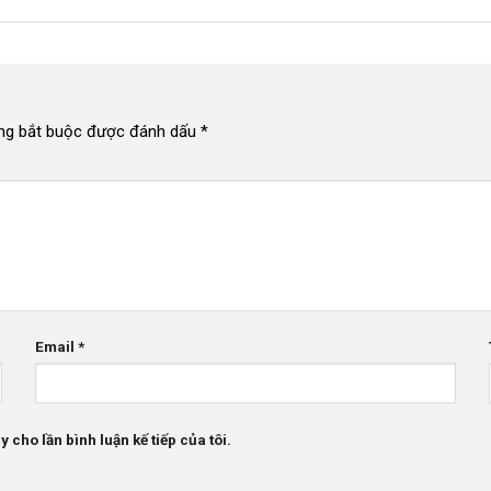
ng bắt buộc được đánh dấu
*
Email
*
 cho lần bình luận kế tiếp của tôi.