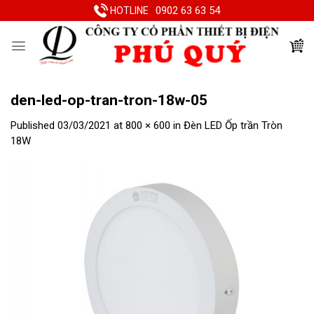
Skip
0902 63 63 54
HOTLINE
to
content
den-led-op-tran-tron-18w-05
Published
03/03/2021
at
800 × 600
in
Đèn LED Ốp trần Tròn
18W