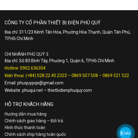
CÔNG TY CỔ PHẦN THIẾT BỊ ĐIỆN PHÚ QUÝ
Địa chỉ: 311/23 Kênh Tân Hóa, Phường Hòa Thạnh, Quận Tân Phú,
TP.Hồ Chí Minh
CHI NHÁNH PHÚ QUÝ 3
Địa chỉ: Số 83 Bình Tây, Phường 1, Quận 6, TP.Hồ Chí Minh
Hotline:
0902.636354
Điện thoại:
(+84) 028.22.40.2323
–
0869 507 508
–
0869 521 522
Email:
phuquypqe@gmail.com
Website:
phuqui.net
–
thietbidienphuquy.com
HỖ TRỢ KHÁCH HÀNG
Hướng dẫn mua hàng
Chính sách giao hàng – Đổi trả
Hình thức thanh toán
Chính sách ship hàng toàn quốc