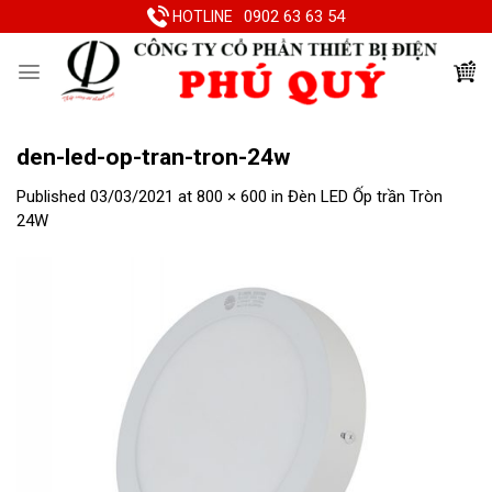
Skip
0902 63 63 54
HOTLINE
to
content
den-led-op-tran-tron-24w
Published
03/03/2021
at
800 × 600
in
Đèn LED Ốp trần Tròn
24W