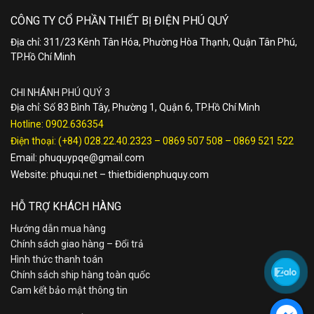
CÔNG TY CỔ PHẦN THIẾT BỊ ĐIỆN PHÚ QUÝ
Địa chỉ: 311/23 Kênh Tân Hóa, Phường Hòa Thạnh, Quận Tân Phú,
TP.Hồ Chí Minh
CHI NHÁNH PHÚ QUÝ 3
Địa chỉ: Số 83 Bình Tây, Phường 1, Quận 6, TP.Hồ Chí Minh
Hotline:
0902.636354
Điện thoại:
(+84) 028.22.40.2323
–
0869 507 508
–
0869 521 522
Email:
phuquypqe@gmail.com
Website:
phuqui.net
–
thietbidienphuquy.com
HỖ TRỢ KHÁCH HÀNG
Hướng dẫn mua hàng
Chính sách giao hàng – Đổi trả
Hình thức thanh toán
Chính sách ship hàng toàn quốc
Cam kết bảo mật thông tin